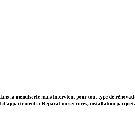
CONTACT
BAPTISTE
 dans la menuiserie mais intervient pour tout type de rénova
et d’appartements :
Réparation serrures
, installation parquet